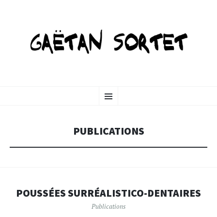
GAETANSORTET-ART
SKIP
Menu
TO
CONTENT
PUBLICATIONS
POUSSÉES SURRÉALISTICO-DENTAIRES
Publications