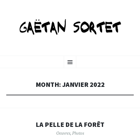
GAETANSORTET-ART
SKIP
Menu
TO
CONTENT
MONTH:
JANVIER 2022
LA PELLE DE LA FORÊT
Oeuvres
,
Photos