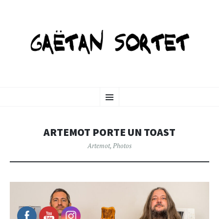
GAETANSORTET-ART
SKIP
Menu
TO
CONTENT
ARTEMOT PORTE UN TOAST
Artemot
,
Photos