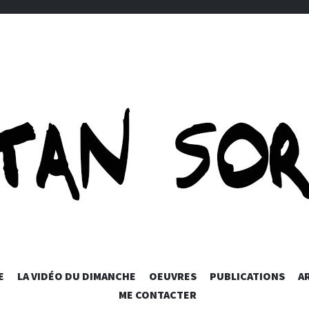
ORTET-ART
SKIP
E
LA VIDÉO DU DIMANCHE
OEUVRES
PUBLICATIONS
A
TO
ME CONTACTER
CONTENT