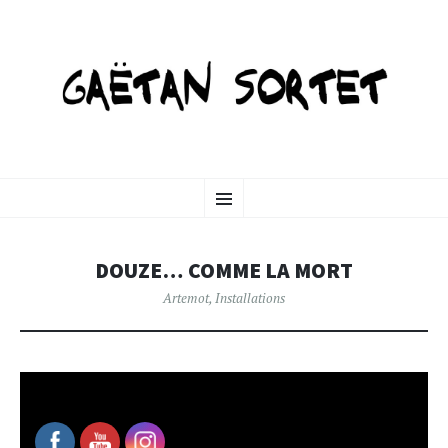
GAETANSORTET-ART
SKIP
Menu
TO
CONTENT
DOUZE… COMME LA MORT
Artemot
,
Installations