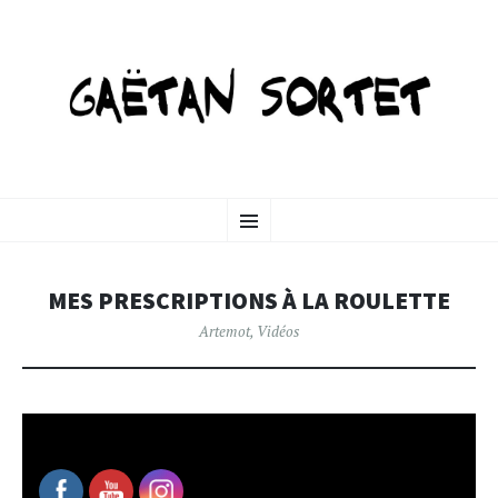
GAETANSORTET-ART
SKIP
Menu
TO
CONTENT
MES PRESCRIPTIONS À LA ROULETTE
Artemot
,
Vidéos