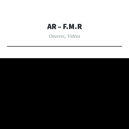
AR – F.M.R
Oeuvres
,
Vidéos