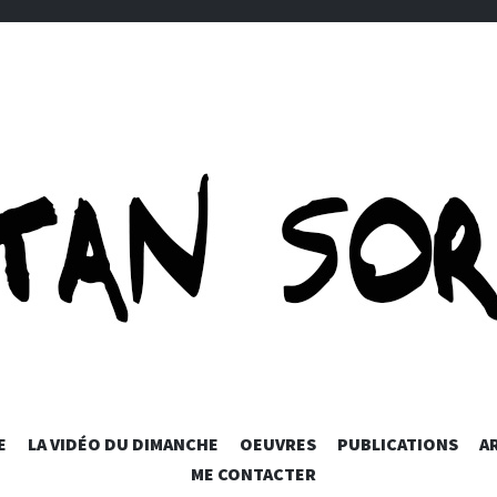
ORTET-ART
SKIP
E
LA VIDÉO DU DIMANCHE
OEUVRES
PUBLICATIONS
A
TO
ME CONTACTER
CONTENT