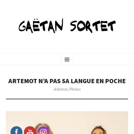
GAETANSORTET-ART
SKIP
Menu
TO
CONTENT
ARTEMOT N’A PAS SA LANGUE EN POCHE
Artemot
,
Photos