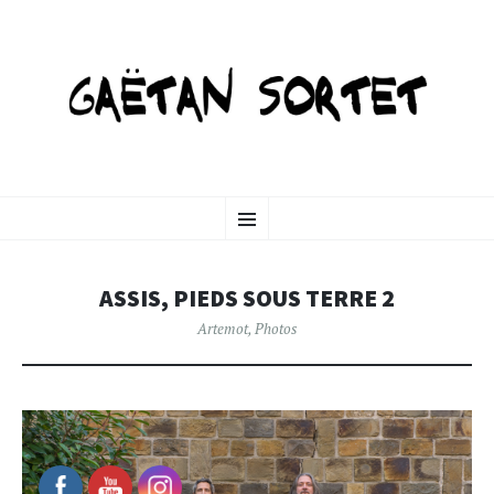
GAETANSORTET-ART
SKIP
Menu
TO
CONTENT
ASSIS, PIEDS SOUS TERRE 2
Artemot
,
Photos